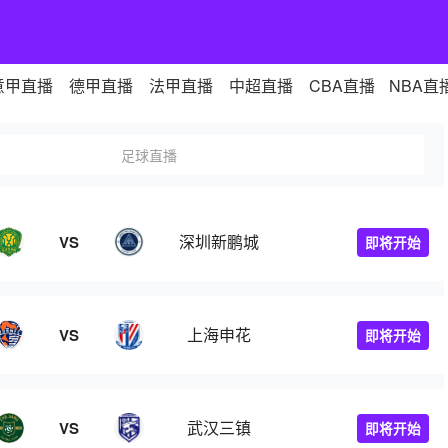
意甲直播
德甲直播
法甲直播
中超直播
CBA直播
NBA直
足球直播
深圳新鹏城
VS
即将开始
上海申花
VS
即将开始
武汉三镇
VS
即将开始