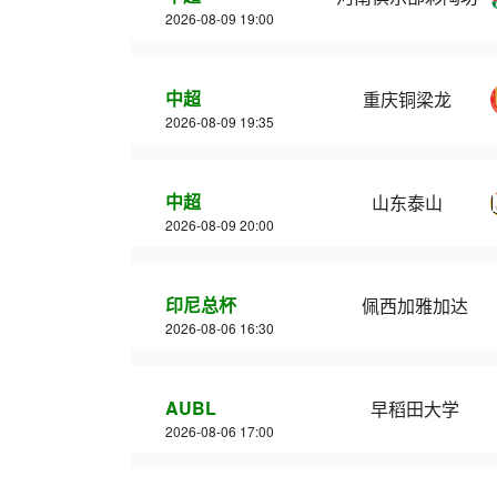
2026-08-09 19:00
中超
重庆铜梁龙
2026-08-09 19:35
中超
山东泰山
2026-08-09 20:00
印尼总杯
佩西加雅加达
2026-08-06 16:30
AUBL
早稻田大学
2026-08-06 17:00