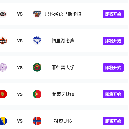
巴科洛德马斯卡拉
VS
即将开始
佩里湖老鹰
VS
即将开始
菲律宾大学
VS
即将开始
葡萄牙U16
VS
即将开始
挪威U16
VS
即将开始