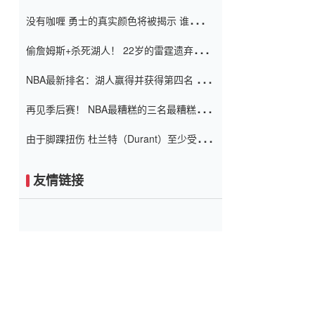
服 不想看到这些我向他道歉
没有咖喱 勇士的真实颜色将被揭示 谁注意
到威金斯 他讨厌他的老老板
偷詹姆斯+杀死湖人！ 22岁的雷霆遗弃儿子
上演了一个上帝的剧本：疯狂的反击争夺1
NBA最新排名：湖人赢得并获得第四名 小
亿元人民币的合同
牛队正式淘汰了9th + 76人
再见季后赛！ NBA最糟糕的三名最糟糕的
球员徒劳无功 也许您低估了硬化
由于脚踝扭伤 杜兰特（Durant）至少受伤
了一周
友情链接