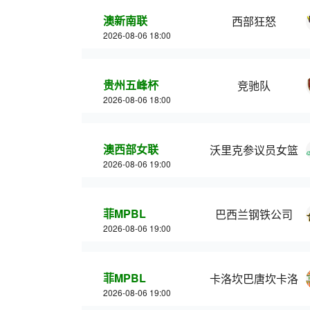
澳新南联
西部狂怒
2026-08-06 18:00
贵州五峰杯
竞驰队
2026-08-06 18:00
澳西部女联
沃里克参议员女篮
2026-08-06 19:00
菲MPBL
巴西兰钢铁公司
2026-08-06 19:00
菲MPBL
卡洛坎巴唐坎卡洛
2026-08-06 19:00