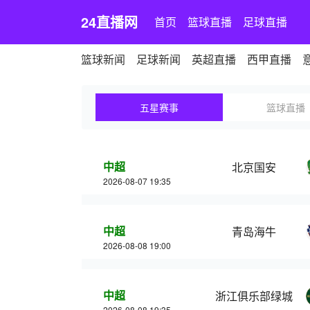
24直播网
首页
篮球直播
足球直播
篮球新闻
足球新闻
英超直播
西甲直播
五星赛事
篮球直播
中超
北京国安
2026-08-07 19:35
中超
青岛海牛
2026-08-08 19:00
中超
浙江俱乐部绿城
2026-08-08 19:35