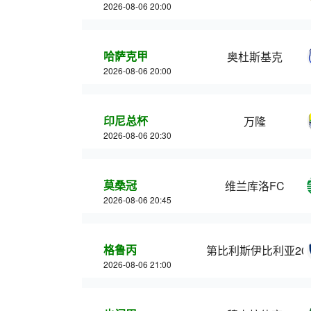
2026-08-06 20:00
哈萨克甲
奥杜斯基克
2026-08-06 20:00
印尼总杯
万隆
2026-08-06 20:30
莫桑冠
维兰库洛FC
2026-08-06 20:45
格鲁丙
第比利斯伊比利亚201
2026-08-06 21:00